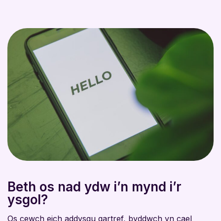
Beth os nad ydw i’n mynd i’r
ysgol?
Os cewch eich addysgu gartref, byddwch yn cael