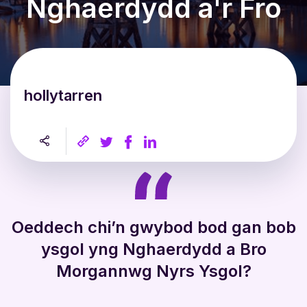
Nghaerdydd a'r Fro
hollytarren
Oeddech chi’n gwybod bod gan bob
ysgol yng Nghaerdydd a Bro
Morgannwg
Nyrs Ysgol
?