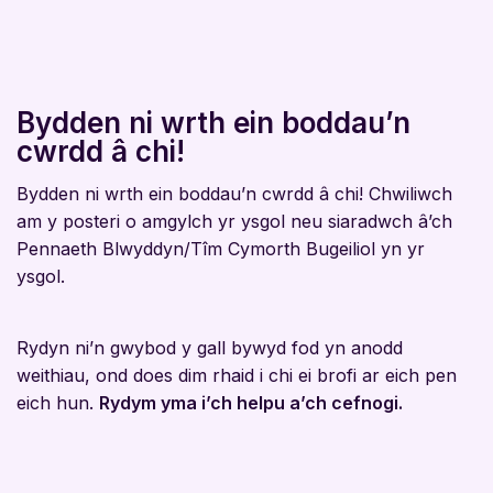
Bydden ni wrth ein boddau’n
cwrdd â chi!
Bydden ni wrth ein boddau’n cwrdd â chi! Chwiliwch
am y posteri o amgylch yr ysgol neu siaradwch â’ch
Pennaeth Blwyddyn/Tîm Cymorth Bugeiliol yn yr
ysgol.
Rydyn ni’n gwybod y gall bywyd fod yn anodd
weithiau, ond does dim rhaid i chi ei brofi ar eich pen
eich hun.
Rydym yma i’ch helpu a’ch cefnogi.