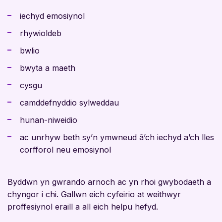
iechyd emosiynol
rhywioldeb
bwlio
bwyta a maeth
cysgu
camddefnyddio sylweddau
hunan-niweidio
ac unrhyw beth sy’n ymwneud â’ch iechyd a’ch lles
corfforol neu emosiynol
Byddwn yn gwrando arnoch ac yn rhoi gwybodaeth a
chyngor i chi. Gallwn eich cyfeirio at weithwyr
proffesiynol eraill a all eich helpu hefyd.