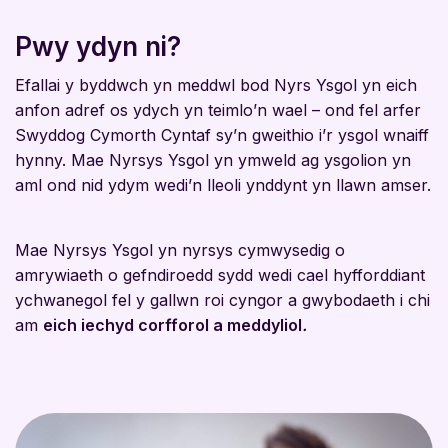
Pwy ydyn ni?
Efallai y byddwch yn meddwl bod Nyrs Ysgol yn eich
anfon adref os ydych yn teimlo’n wael – ond fel arfer
Swyddog Cymorth Cyntaf sy’n gweithio i’r ysgol wnaiff
hynny. Mae Nyrsys Ysgol yn ymweld ag ysgolion yn
aml ond nid ydym wedi’n lleoli ynddynt yn llawn amser.
Mae Nyrsys Ysgol yn nyrsys cymwysedig o
amrywiaeth o gefndiroedd sydd wedi cael hyfforddiant
ychwanegol fel y gallwn roi cyngor a gwybodaeth i chi
am
eich iechyd corfforol a meddyliol
.