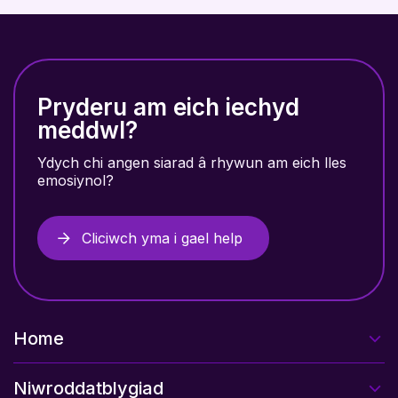
Pryderu am eich iechyd
meddwl?
Ydych chi angen siarad â rhywun am eich lles
emosiynol?
Cliciwch yma i gael help
Home
Niwroddatblygiad