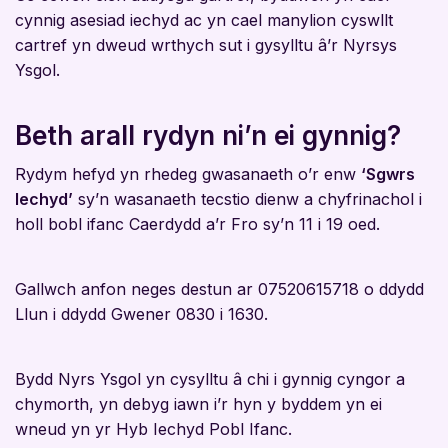
cynnig asesiad iechyd ac yn cael manylion cyswllt
cartref yn dweud wrthych sut i gysylltu â’r Nyrsys
Ysgol.
Beth arall rydyn ni’n ei gynnig?
Rydym hefyd yn rhedeg gwasanaeth o’r enw
‘Sgwrs
Iechyd’
sy’n wasanaeth tecstio dienw a chyfrinachol i
holl bobl ifanc Caerdydd a’r Fro sy’n 11 i 19 oed.
Gallwch anfon neges destun ar 07520615718 o ddydd
Llun i ddydd Gwener 0830 i 1630.
Bydd Nyrs Ysgol yn cysylltu â chi i gynnig cyngor a
chymorth, yn debyg iawn i’r hyn y byddem yn ei
wneud yn yr Hyb Iechyd Pobl Ifanc.