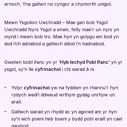
arnoch. Yna gallwn roi cyngor a chymorth unigol.
Mewn Ysgolion Uwchradd – Mae gan bob Ysgol
Uwchradd Nyrs Ysgol a enwir, felly mae’r un nyrs yn
mynd i mewn bob tro. Mae hyn yn golygu ein bod yn
dod i’ch adnabod a gallwch ddod i’n hadnabod.
Gwelwn bobl ifanc yn yr
‘Hyb Iechyd Pobl Ifanc’
yn yr
ysgol, sy’n lle
cyfrinachol
i chi siarad â ni.
Ystyr
cyfrinachol
yw na fyddwn yn rhannu’r hyn
rydych wedi’i ddweud wrthym gydag unrhyw un
arall.
Gallwch siarad yn rhydd ac yn agored am yr hyn
sy’n eich poeni heb boeni y bydd pobl eraill yn cael
gwybod.