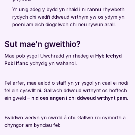
Yr unig adeg y bydd yn rhaid i ni rannu rhywbeth
rydych chi wedi’i ddweud wrthym yw os ydym yn
poeni am eich diogelwch chi neu rywun arall.
Sut mae’n gweithio?
Mae pob ysgol Uwchradd yn rhedeg ei
Hyb Iechyd
Pobl Ifanc
ychydig yn wahanol.
Fel arfer, mae aelod o staff yn yr ysgol yn cael ei nodi
fel ein cyswllt ni. Gallwch ddweud wrthynt os hoffech
ein gweld –
nid oes angen i chi ddweud wrthynt pam
.
Byddwn wedyn yn cwrdd â chi. Gallwn roi cymorth a
chyngor am bynciau fel: