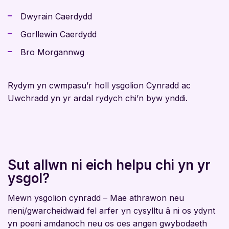
Dwyrain Caerdydd
Gorllewin Caerdydd
Bro Morgannwg
Rydym yn cwmpasu’r holl ysgolion Cynradd ac
Uwchradd yn yr ardal rydych chi’n byw ynddi.
Sut allwn ni eich helpu chi yn yr
ysgol?
Mewn ysgolion cynradd – Mae athrawon neu
rieni/gwarcheidwaid fel arfer yn cysylltu â ni os ydynt
yn poeni amdanoch neu os oes angen gwybodaeth