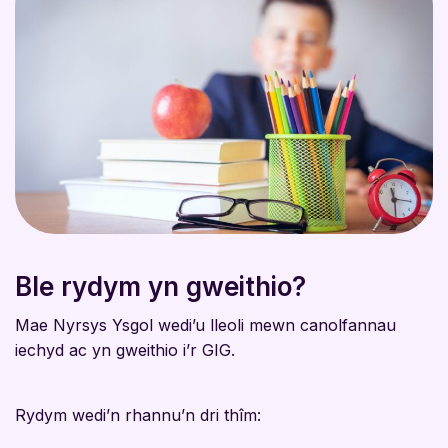
Ble rydym yn gweithio?
Mae Nyrsys Ysgol wedi’u lleoli mewn canolfannau
iechyd ac yn gweithio i’r GIG.
Rydym wedi’n rhannu’n dri thîm: