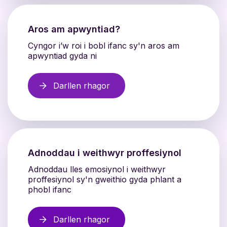
Aros am apwyntiad?
Cyngor i’w roi i bobl ifanc sy'n aros am
apwyntiad gyda ni
Darllen rhagor
Adnoddau i weithwyr proffesiynol
Adnoddau lles emosiynol i weithwyr
proffesiynol sy'n gweithio gyda phlant a
phobl ifanc
Darllen rhagor