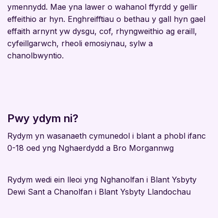
ymennydd. Mae yna lawer o wahanol ffyrdd y gellir
effeithio ar hyn. Enghreifftiau o bethau y gall hyn gael
effaith arnynt yw dysgu, cof, rhyngweithio ag eraill,
cyfeillgarwch, rheoli emosiynau, sylw a
chanolbwyntio.
Pwy ydym ni?
Rydym yn wasanaeth cymunedol i blant a phobl ifanc
0-18 oed yng Nghaerdydd a Bro Morgannwg
Rydym wedi ein lleoi yng Nghanolfan i Blant Ysbyty
Dewi Sant a Chanolfan i Blant Ysbyty Llandochau