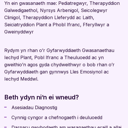
Yn ein gwasanaeth mae: Pediatregwyr, Therapyddion
Galwedigaethol, Nyrsys Arbenigol, Seicolegwyr
Clinigol, Therapyddion Lleferydd ac Laith,
Seiciatryddion Plant a Phobl Ifranc, Fferyllwyr a
Gweinyddwyr
Rydym yn rhan o’r Gyfarwyddiaeth Gwasanaethau
Iechyd Plant, Pobl Ifranc a Theuluoedd ac yn
gweithio’n agos gyda chydweithwyr o bob rhan o’r
Gyfarwyddiaeth gan gynnwys Lles Emosiynol ac
Iechyd Meddwl.
Beth ydyn ni’n ei wneud?
Asesiadau Diagnostig
Cynnig cyngor a chefnogaeth i deuluoedd
Darparu gwybodaeth am wasanaethau eraill a allai