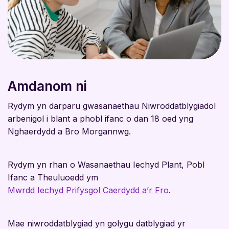
Amdanom ni
Rydym yn darparu gwasanaethau Niwroddatblygiadol
arbenigol i blant a phobl ifanc o dan 18 oed yng
Nghaerdydd a Bro Morgannwg.
Rydym yn rhan o Wasanaethau Iechyd Plant, Pobl
Ifanc a Theuluoedd ym
Mwrdd Iechyd Prifysgol Caerdydd a’r Fro
.
Mae niwroddatblygiad yn golygu datblygiad yr