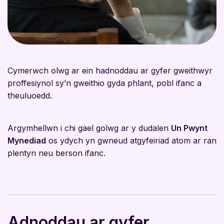
Cymerwch olwg ar ein hadnoddau ar gyfer gweithwyr
proffesiynol sy’n gweithio gyda phlant, pobl ifanc a
theuluoedd.
Argymhellwn i chi gael golwg ar y dudalen
Un Pwynt
Mynediad
os ydych yn gwneud atgyfeiriad atom ar ran
plentyn neu berson ifanc.
Adnoddau ar gyfer