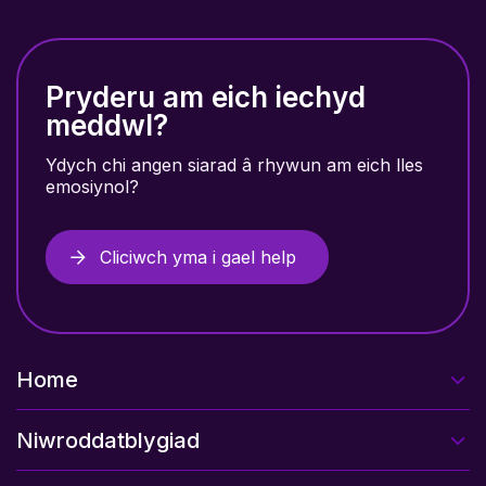
Pryderu am eich iechyd
meddwl?
Ydych chi angen siarad â rhywun am eich lles
emosiynol?
Cliciwch yma i gael help
Home
Niwroddatblygiad