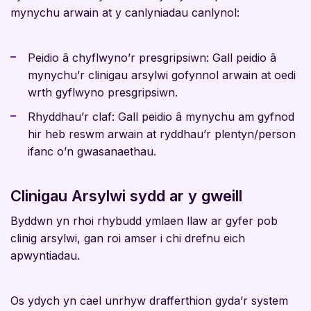
mynychu arwain at y canlyniadau canlynol:
Peidio â chyflwyno’r presgripsiwn: Gall peidio â
mynychu’r clinigau arsylwi gofynnol arwain at oedi
wrth gyflwyno presgripsiwn.
Rhyddhau’r claf: Gall peidio â mynychu am gyfnod
hir heb reswm arwain at ryddhau’r plentyn/person
ifanc o’n gwasanaethau.
Clinigau Arsylwi sydd ar y gweill
Byddwn yn rhoi rhybudd ymlaen llaw ar gyfer pob
clinig arsylwi, gan roi amser i chi drefnu eich
apwyntiadau.
Os ydych yn cael unrhyw drafferthion gyda’r system