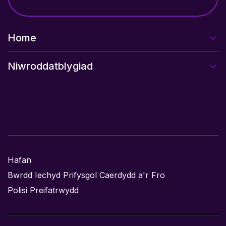
Home
Niwroddatblygiad
Hafan
Bwrdd Iechyd Prifysgol Caerdydd a'r Fro
Polisi Preifatrwydd