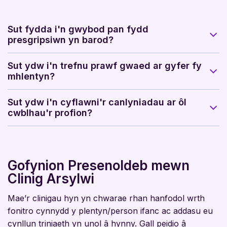
Sut fydda i'n gwybod pan fydd
presgripsiwn yn barod?
Sut ydw i'n trefnu prawf gwaed ar gyfer fy
mhlentyn?
Sut ydw i'n cyflawni'r canlyniadau ar ôl
cwblhau'r profion?
Gofynion Presenoldeb mewn
Clinig Arsylwi
Mae’r clinigau hyn yn chwarae rhan hanfodol wrth
fonitro cynnydd y plentyn/person ifanc ac addasu eu
cynllun triniaeth yn unol â hynny. Gall peidio â