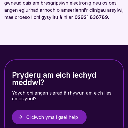
gwneud cais am bresgripsiwn electronig neu os oes
angen eglurhad arnoch o amserlenni’r clinigau arsylwi,
mae croeso i chi gysylltu â ni ar
02921 836789
.
Pryderu am eich iechyd
meddwl?
Ydych chi angen siarad â rhywun am eich lles
emosiynol?
Cliciwch yma i gael help