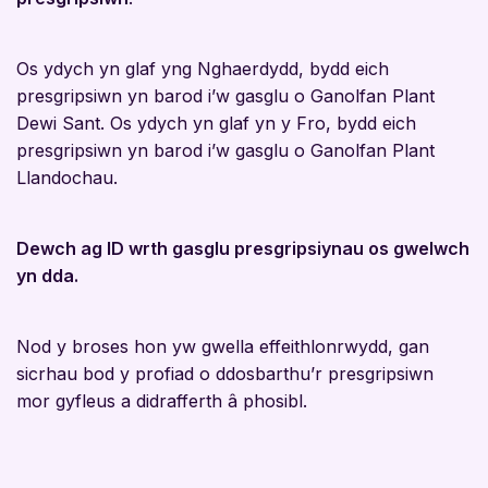
Os ydych yn glaf yng Nghaerdydd, bydd eich
presgripsiwn yn barod i’w gasglu o Ganolfan Plant
Dewi Sant. Os ydych yn glaf yn y Fro, bydd eich
presgripsiwn yn barod i’w gasglu o Ganolfan Plant
Llandochau.
Dewch ag ID wrth gasglu presgripsiynau os gwelwch
yn dda.
Nod y broses hon yw gwella effeithlonrwydd, gan
sicrhau bod y profiad o ddosbarthu’r presgripsiwn
mor gyfleus a didrafferth â phosibl.