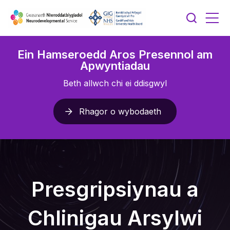
Ein Hamseroedd Aros Presennol am
Apwyntiadau
Beth allwch chi ei ddisgwyl
Rhagor o wybodaeth
Presgripsiynau a
Chlinigau Arsylwi