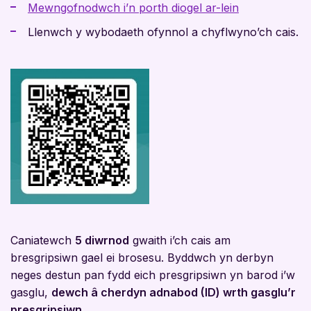
Mewngofnodwch i’n porth diogel ar-lein
Llenwch y wybodaeth ofynnol a chyflwyno’ch cais.
Caniatewch
5 diwrnod
gwaith i’ch cais am
bresgripsiwn gael ei brosesu. Byddwch yn derbyn
neges destun pan fydd eich presgripsiwn yn barod i’w
gasglu,
dewch â cherdyn adnabod (ID) wrth gasglu’r
presgripsiwn
.