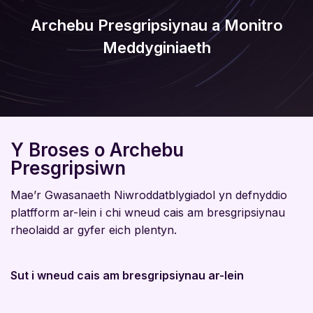
Archebu Presgripsiynau a Monitro
Meddyginiaeth
Y Broses o Archebu
Presgripsiwn
Mae’r Gwasanaeth Niwroddatblygiadol yn defnyddio
platfform ar-lein i chi wneud cais am bresgripsiynau
rheolaidd ar gyfer eich plentyn.
Sut i wneud cais am bresgripsiynau ar-lein