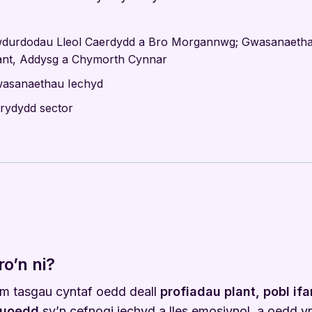
durdodau Lleol Caerdydd a Bro Morgannwg; Gwasanaeth
ant, Addysg a Chymorth Cynnar
asanaethau Iechyd
trydydd sector
ro’n ni?
m tasgau cyntaf oedd deall
profiadau plant, pobl if
luoedd
sy’n cefnogi iechyd a lles emosiynol, a oedd y