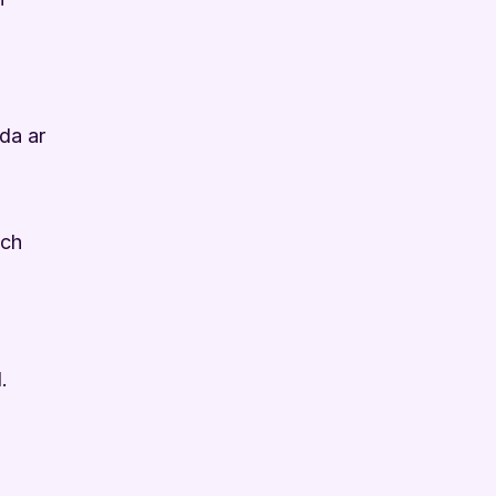
da ar
wch
l.