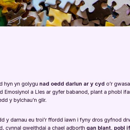
d hyn yn golygu
nad oedd darlun ar y cyd
o’r gwasa
yd Emosiynol a
Lles ar gyfer babanod, plant a phobl if
edd y bylchau’n glir.
d y darnau eu troi’r ffordd iawn i fyny dros gyfnod d
d, cynnal gweithdai a chael adborth
gan blant, pobl i