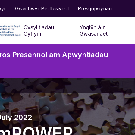
wyr
Gweithwyr Proffesiynol
Presgripsiynau
Cysylltiadau
Ynglŷn â'r
Cyflym
Gwasanaeth
ros Presennol am Apwyntiadau
Cwestiynau Cyffredin
Cael Mynediad at
Y Gwasan
Wasanaethau a Chymorth
Niwroddat
Presgripsiynau
Deall y Jargon
July 2022
mPOWER
Gofalu am fy Lles