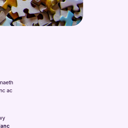
naeth
anc ac
rwy
fanc