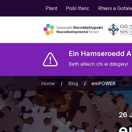
Plant
Pobl Ifanc
Rhieni a Gofal
Ein Hamseroedd A
Beth allwch chi ei ddisgwyl
Home
»
Blog
»
emPOWER
26 
e