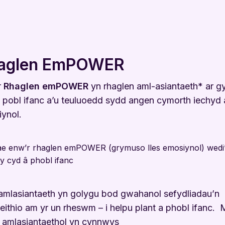
aglen EmPOWER
r
Rhaglen emPOWER
yn rhaglen aml-asiantaeth* ar gy
, pobl ifanc a’u teuluoedd sydd angen
cymorth iechyd a
ynol.
e enw’r rhaglen emPOWER (grymuso lles emosiynol) wedi’
 y cyd â phobl ifanc
mlasiantaeth yn golygu bod gwahanol sefydliadau’n
ithio am yr un rheswm – i helpu plant a phobl ifanc. 
 amlasiantaethol yn cynnwys