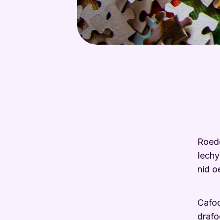
Roed
Iech
nid o
Cafod
drafo