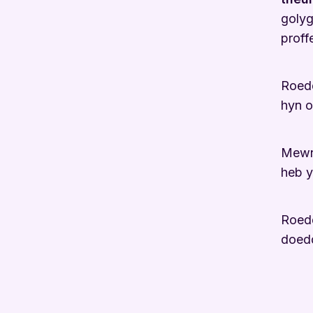
golyg
proff
Roedd
hyn o
Mewn 
heb y
Roedd
doedd