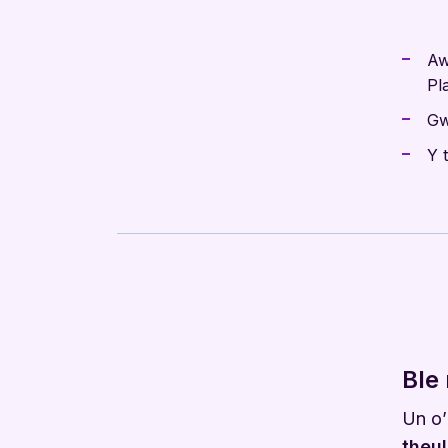
Aw
Pl
Gw
Y 
Ble 
Un o’
theu