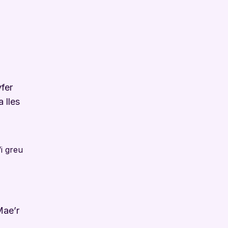
fer
 lles
i greu
Mae’r