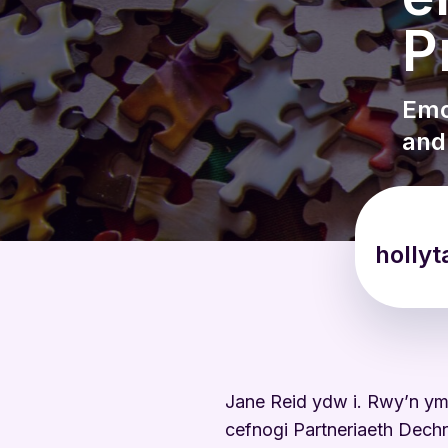
P
Emo
and
hollyt
Jane Reid ydw i. Rwy’n y
cefnogi Partneriaeth Dech