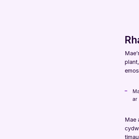
Rh
Mae’
plant
emosi
Ma
ar
Mae a
cydwe
timau