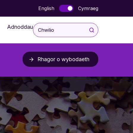
English
Cymraeg
Adnoddau
I Blant a Phobl Ifranc
Rhagor o wybodaeth
aethau
I Rieni a Gofalwyr
blygiadol
I Weithwyr Proffesiynol