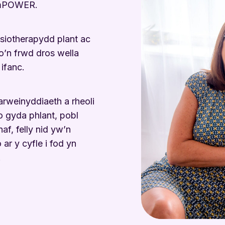
 EmPOWER.
siotherapydd plant ac
o’n frwd dros wella
 ifanc.
 arweinyddiaeth a rheoli
o gyda phlant, pobl
af, felly nid yw’n
ar y cyfle i fod yn
.