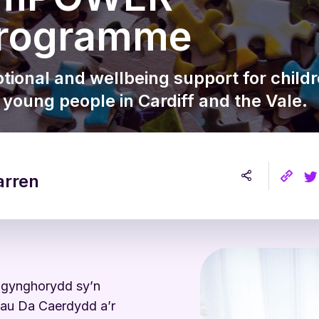
Gwefan Cadw Fi’n Iach
rogramme
tional and wellbeing support for child
 young people in Cardiff and the Vale.
arren
mgynghorydd sy’n
rau Da Caerdydd a’r