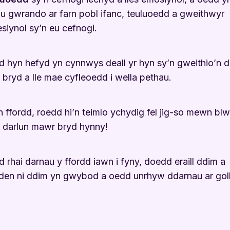
u gwrando ar farn pobl ifanc, teuluoedd a gweithwyr
esiynol sy’n eu cefnogi.
 hyn hefyd yn cynnwys deall yr hyn sy’n gweithio’n d
 bryd a lle mae cyfleoedd i wella pethau.
ffordd, roedd hi’n teimlo ychydig fel jig-so mewn bl
 darlun mawr bryd hynny!
 rhai darnau y ffordd iawn i fyny, doedd eraill ddim a
en ni ddim yn gwybod a oedd unrhyw ddarnau ar gol