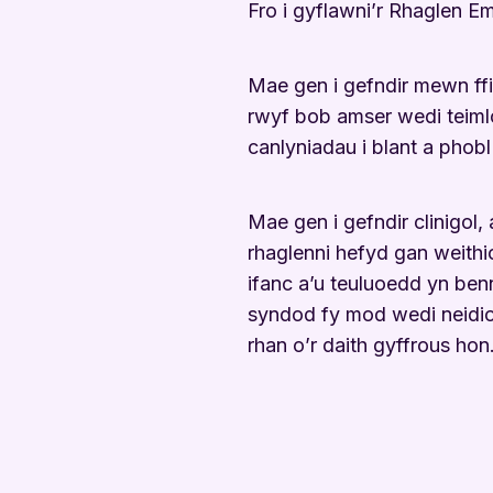
Fro i gyflawni’r Rhaglen
Mae gen i gefndir mewn ffi
rwyf bob amser wedi teiml
canlyniadau i blant a phobl
Mae gen i gefndir clinigol,
rhaglenni hefyd gan weithi
ifanc a’u teuluoedd yn benn
syndod fy mod wedi neidio 
rhan o’r daith gyffrous hon