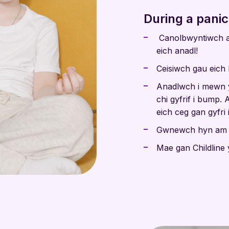
During a panic
Canolbwyntiwch ar
eich anadl!
Ceisiwch gau eich l
Anadlwch i mewn y
chi gyfrif i bump.
eich ceg gan gyfri i
Gwnewch hyn am gy
Mae gan Childline 