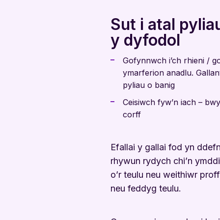
Sut i atal pyli
y dyfodol
Gofynnwch i’ch rhieni / g
ymarferion anadlu. Gallant 
pyliau o banig
Ceisiwch fyw’n iach – bwy
corff
Efallai y gallai fod yn ddefn
rhywun rydych chi’n ymddir
o’r teulu neu weithiwr proff
neu feddyg teulu.