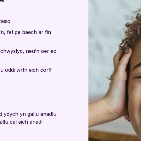
el:
rasio
n, fel pe baech ar fin
 chwyslyd, neu’n oer ac
u oddi wrth eich corff
ad ydych yn gallu anadlu
llu dal eich anadl