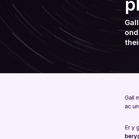
p
Gal
ond
the
Gall 
ac un
Er y 
bery