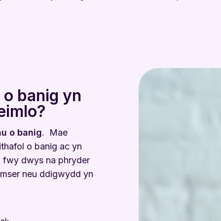
 o banig yn
eimlo?
au o banig
. Mae
ithafol o banig ac yn
’n fwy dwys na phryder
 amser neu ddigwydd yn