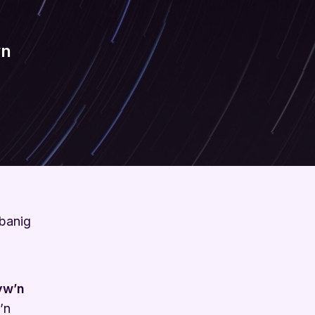
wn
 banig
yw’n
’n