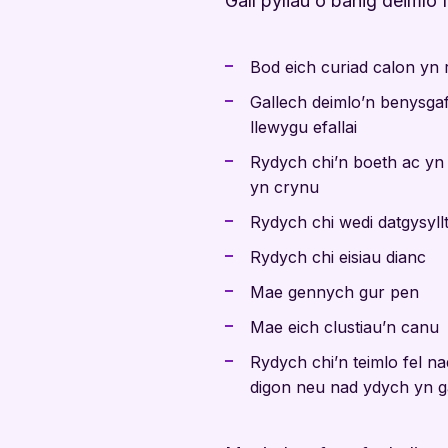
Gall pyliau o banig deimlo f
Bod eich curiad calon yn 
Gallech deimlo’n benysgaf
llewygu efallai
Rydych chi’n boeth ac yn
yn crynu
Rydych chi wedi datgysyllt
Rydych chi eisiau dianc
Mae gennych gur pen
Mae eich clustiau’n canu
Rydych chi’n teimlo fel n
digon neu nad ydych yn ga