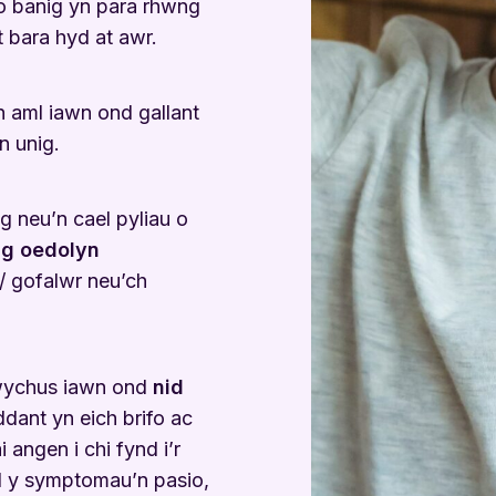
o banig yn para rhwng
 bara hyd at awr.
n aml iawn ond gallant
 unig.
g neu’n cael pyliau o
ag oedolyn
i / gofalwr neu’ch
awychus iawn ond
nid
ddant yn eich brifo ac
angen i chi fynd i’r
d y symptomau’n pasio,