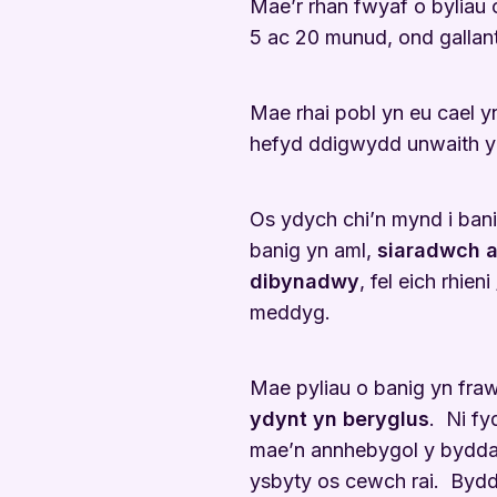
Mae’r rhan fwyaf o byliau 
5 ac 20 munud, ond gallant
Mae rhai pobl yn eu cael y
hefyd ddigwydd unwaith yn
Os ydych chi’n mynd i bani
banig yn aml,
siaradwch 
dibynadwy
, fel eich rhien
meddyg.
Mae pyliau o banig yn fr
ydynt yn beryglus
. Ni fy
mae’n annhebygol y byddai 
ysbyty os cewch rai. Byd