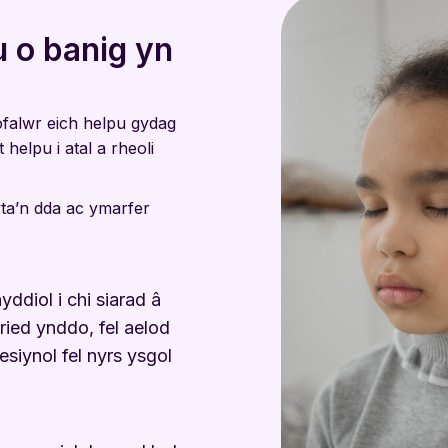
au o banig yn
ofalwr eich helpu gydag
helpu i atal a rheoli
ta’n dda ac ymarfer
yddiol i chi siarad â
ied ynddo, fel aelod
esiynol fel nyrs ysgol