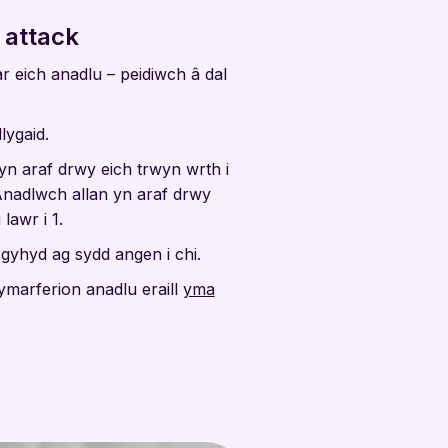
 attack
 eich anadlu – peidiwch â dal
lygaid.
n araf drwy eich trwyn wrth i
 Anadlwch allan yn araf drwy
 lawr i 1.
hyd ag sydd angen i chi.
ymarferion anadlu eraill
yma