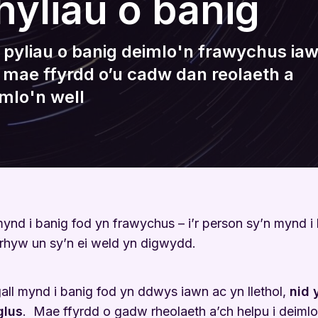
hyliau o banig
Gwefan Cadw Fi’n Iach
l pyliau o banig deimlo'n frawychus ia
 mae ffyrdd o’u cadw dan reolaeth a
imlo'n well
mynd i banig fod yn frawychus – i’r person sy’n mynd i
rhyw un sy’n ei weld yn digwydd.
gall mynd i banig fod yn ddwys iawn ac yn llethol,
nid 
glus
. Mae ffyrdd o gadw rheolaeth a’ch helpu i deimlo