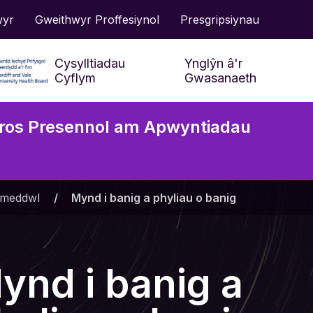
wyr
Gweithwyr Proffesiynol
Presgripsiynau
Cysylltiadau
Ynglŷn â'r
Cyflym
Gwasanaeth
ros Presennol am Apwyntiadau
Cwestiynau Cyffredin
Cael Mynediad at
Y Gwasan
Wasanaethau a Chymorth
Niwroddat
 meddwl
»
Mynd i banig a phyliau o banig
Presgripsiynau
Deall y Jargon
ynd i banig a
Gofalu am fy Lles