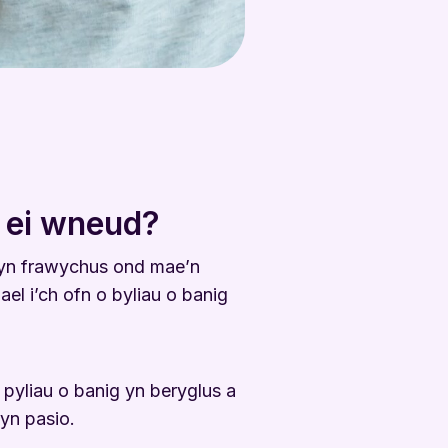
i ei wneud?
 yn frawychus ond mae’n
el i’ch ofn o byliau o banig
 pyliau o banig yn beryglus a
yn pasio.