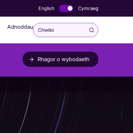
English
Cymraeg
Adnoddau
I Blant a Phobl Ifranc
Rhagor o wybodaeth
aethau
I Rieni a Gofalwyr
blygiadol
I Weithwyr Proffesiynol