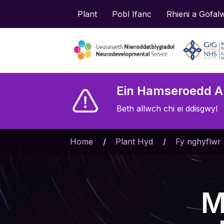
Plant
Pobl Ifanc
Rhieni a Gofal
Ein Hamseroedd A
Beth allwch chi ei ddisgwyl
Home
»
Plant Hyd
»
Fy nghyflwr
M