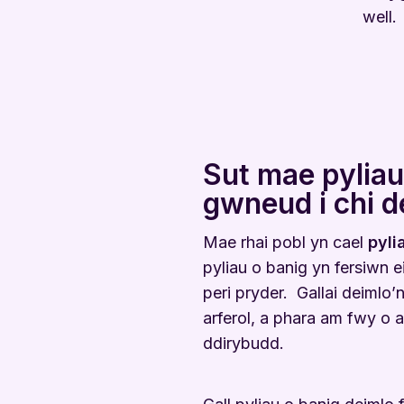
well.
Sut mae pyliau
gwneud i chi d
Mae rhai pobl yn cael
pyli
pyliau o banig yn fersiwn e
peri pryder. Gallai deimlo
arferol, a phara am fwy o
ddirybudd.