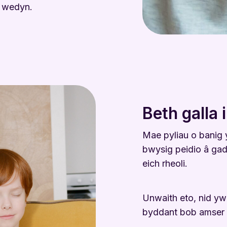
g wedyn.
Beth galla 
Mae pyliau o banig
bwysig peidio â gada
eich rheoli.
Unwaith eto, nid yw
byddant bob amser 