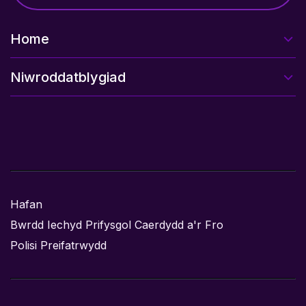
Home
Niwroddatblygiad
Hafan
Bwrdd Iechyd Prifysgol Caerdydd a'r Fro
Polisi Preifatrwydd