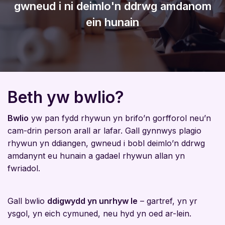
gwneud i ni deimlo'n ddrwg amdanom
ein hunain
Beth yw bwlio?
Bwlio
yw pan fydd rhywun yn brifo’n gorfforol neu’n
cam-drin person arall ar lafar. Gall gynnwys plagio
rhywun yn ddiangen, gwneud i bobl deimlo’n ddrwg
amdanynt eu hunain a gadael rhywun allan yn
fwriadol.
Gall bwlio
ddigwydd yn unrhyw le
– gartref, yn yr
ysgol, yn eich cymuned, neu hyd yn oed ar-lein.