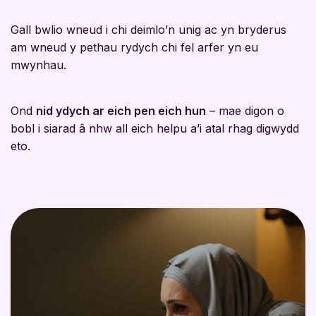
Gall bwlio wneud i chi deimlo’n unig ac yn bryderus
am wneud y pethau rydych chi fel arfer yn eu
mwynhau.
Ond
nid ydych ar eich pen eich hun
– mae digon o
bobl i siarad â nhw all eich helpu a’i atal rhag digwydd
eto.