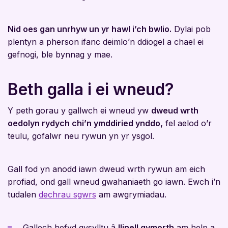
Nid oes gan unrhyw un yr hawl i’ch bwlio.
Dylai pob
plentyn a pherson ifanc deimlo’n ddiogel a chael ei
gefnogi, ble bynnag y mae.
Beth galla i ei wneud?
Y peth gorau y gallwch ei wneud yw
dweud wrth
oedolyn rydych chi’n ymddiried ynddo,
fel aelod o’r
teulu, gofalwr neu rywun yn yr ysgol.
Gall fod yn anodd iawn dweud wrth rywun am eich
profiad, ond gall wneud gwahaniaeth go iawn. Ewch i’n
tudalen
dechrau sgwrs
am awgrymiadau.
Gallech hefyd gysylltu â
llinell gymorth
am help a