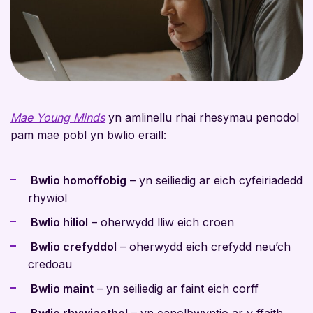
Mae Young Minds
yn amlinellu rhai rhesymau penodol
pam mae pobl yn bwlio eraill:
Bwlio homoffobig
– yn seiliedig ar eich cyfeiriadedd
rhywiol
Bwlio hiliol
– oherwydd lliw eich croen
Bwlio crefyddol
– oherwydd eich crefydd neu’ch
credoau
Bwlio maint
– yn seiliedig ar faint eich corff
Bwlio rhywiaethol
– yn canolbwyntio ar y ffaith