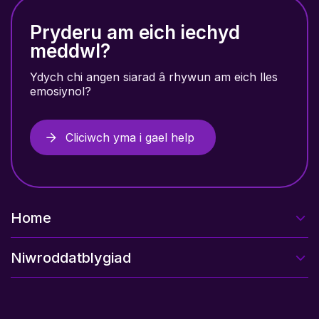
Pryderu am eich iechyd
meddwl?
Ydych chi angen siarad â rhywun am eich lles
emosiynol?
Cliciwch yma i gael help
Home
Niwroddatblygiad