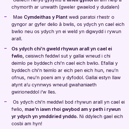
chymorth ar unwaith (gweler gwaelod y dudalen)
Mae
Cymdeithas y Plant
wedi paratoi rhestr o
gyngor ar gyfer delio â bwlis, os ydych yn cael eich
bwlio neu os ydych yn ei weld yn digwydd i rywun
arall.
Os ydych chi’n gweld rhywun arall yn cael ei
fwlio,
ceisiwch feddwl sut y gallai wneud i chi
deimlo pe byddech chi’n cael eich bwlio. Efallai y
byddech chi’n teimlo ar eich pen eich hun, neu’n
ofnus, neu’n poeni am y dyfodol. Gallai estyn llaw
atynt a’u cynnwys wneud gwahaniaeth
gwirioneddol i’w lles.
Os ydych chi’n meddwl bod rhywun arall yn cael ei
fwlio,
mae’n iawn rhoi gwybod am y peth i rywun
yr ydych yn ymddiried ynddo.
Ni ddylech gael eich
cosbi am hyn!