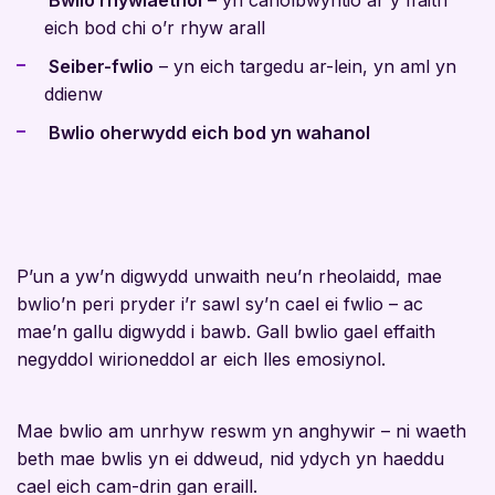
eich bod chi o’r rhyw arall
Seiber-fwlio
– yn eich targedu ar-lein, yn aml yn
ddienw
Bwlio oherwydd eich bod yn wahanol
P’un a yw’n digwydd unwaith neu’n rheolaidd, mae
bwlio’n peri pryder i’r sawl sy’n cael ei fwlio – ac
mae’n gallu digwydd i bawb. Gall bwlio gael effaith
negyddol wirioneddol ar eich lles emosiynol.
Mae bwlio am unrhyw reswm yn anghywir – ni waeth
beth mae bwlis yn ei ddweud, nid ydych yn haeddu
cael eich cam-drin gan eraill.